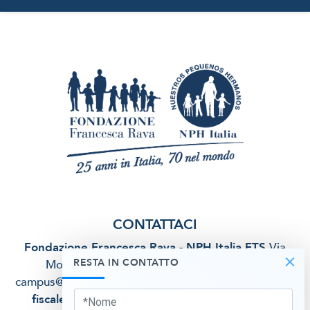
CONTATTACI
Fondazione Francesca Rava - NPH Italia ETS
Via
×
RESTA IN CONTATTO
Montebello, 27 - 20121 Milano (MI)
email:
campus@nphitalia.org
telefono:
02 5412 2917
codice
fiscale:
97264070158
Informativa sulla privacy