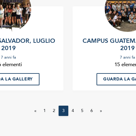
SALVADOR, LUGLIO
CAMPUS GUATEMA
2019
2019
7 anni fa
7 anni fa
6 elementi
15 elemen
A LA GALLERY
GUARDA LA G
«
1
2
3
4
5
6
»