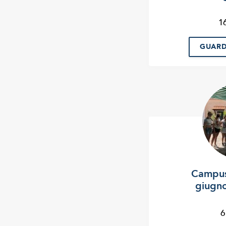
1
GUARD
Campus 
giugno
6