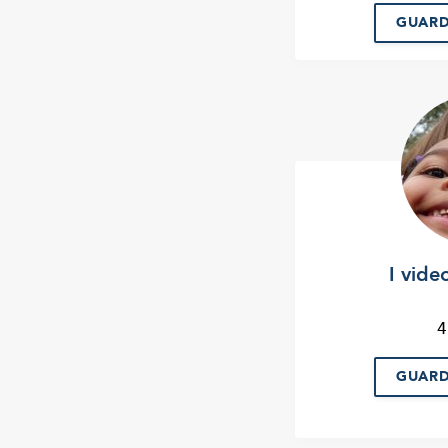
GUARD
I vide
4
GUARD